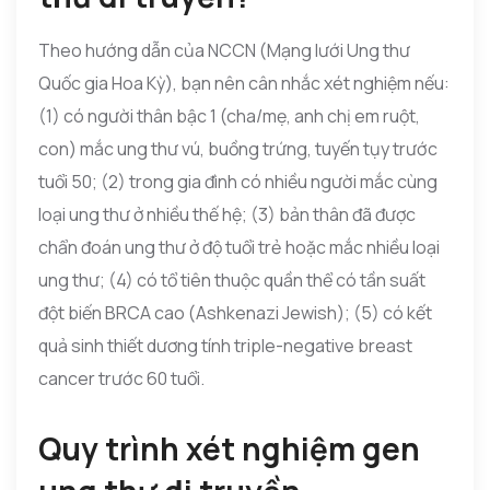
Theo hướng dẫn của NCCN (Mạng lưới Ung thư
Quốc gia Hoa Kỳ), bạn nên cân nhắc xét nghiệm nếu:
(1) có người thân bậc 1 (cha/mẹ, anh chị em ruột,
con) mắc ung thư vú, buồng trứng, tuyến tụy trước
tuổi 50; (2) trong gia đình có nhiều người mắc cùng
loại ung thư ở nhiều thế hệ; (3) bản thân đã được
chẩn đoán ung thư ở độ tuổi trẻ hoặc mắc nhiều loại
ung thư; (4) có tổ tiên thuộc quần thể có tần suất
đột biến BRCA cao (Ashkenazi Jewish); (5) có kết
quả sinh thiết dương tính triple-negative breast
cancer trước 60 tuổi.
Quy trình xét nghiệm gen