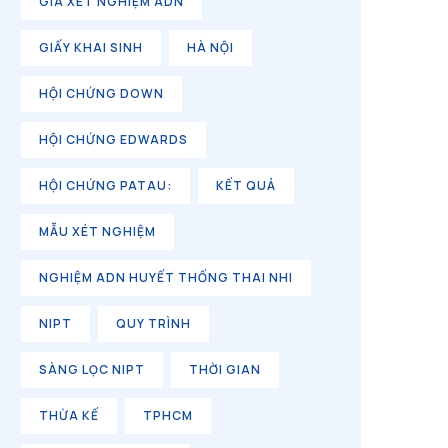
GIÁ XÉT NGHIỆM ADN
GIẤY KHAI SINH
HÀ NỘI
HỘI CHỨNG DOWN
HỘI CHỨNG EDWARDS
HỘI CHỨNG PATAU:
KẾT QUẢ
MẪU XÉT NGHIỆM
NGHIỆM ADN HUYẾT THỐNG THAI NHI
NIPT
QUY TRÌNH
SÀNG LỌC NIPT
THỜI GIAN
THỪA KẾ
TPHCM