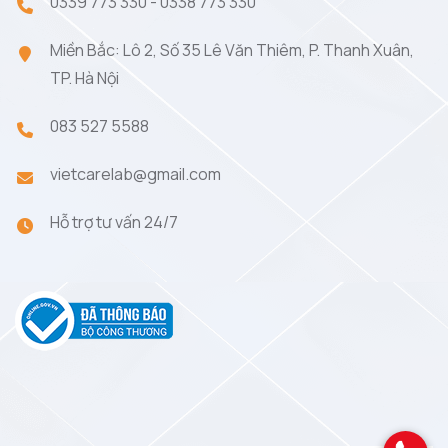
0339 773 330
-
0338 773 330
Miền Bắc: Lô 2, Số 35 Lê Văn Thiêm, P. Thanh Xuân,
TP. Hà Nội
083 527 5588
vietcarelab@gmail.com
Hỗ trợ tư vấn 24/7