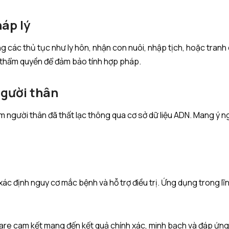
áp lý
g các thủ tục như ly hôn, nhận con nuôi, nhập tịch, hoặc tranh 
 thẩm quyền để đảm bảo tính hợp pháp.
người thân
m người thân đã thất lạc thông qua cơ sở dữ liệu ADN. Mang ý n
ác định nguy cơ mắc bệnh và hỗ trợ điều trị. Ứng dụng trong lĩ
care cam kết mang đến kết quả chính xác, minh bạch và đáp ứng