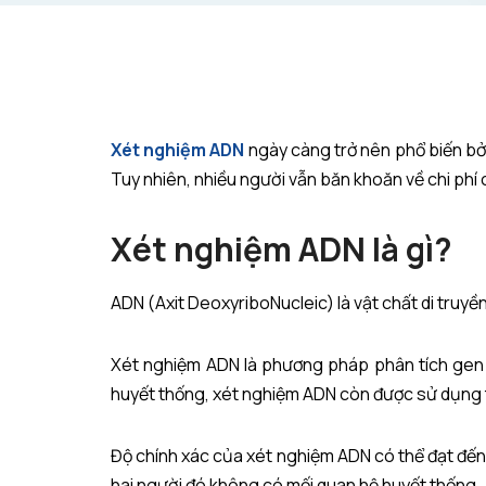
Xét nghiệm ADN
ngày càng trở nên phổ biến bởi 
Tuy nhiên, nhiều người vẫn băn khoăn về chi phí 
Xét nghiệm ADN là gì?
ADN (Axit DeoxyriboNucleic) là vật chất di truyền
Xét nghiệm ADN là phương pháp phân tích gen đ
huyết thống, xét nghiệm ADN còn được sử dụng tr
Độ chính xác của xét nghiệm ADN có thể đạt đến
hai người đó không có mối quan hệ huyết thống.