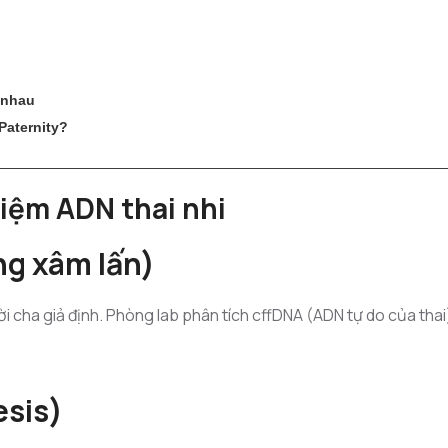
i nhau
Paternity?
iệm ADN thai nhi
ng xâm lấn)
 cha giả định. Phòng lab phân tích cffDNA (ADN tự do của thai
esis)