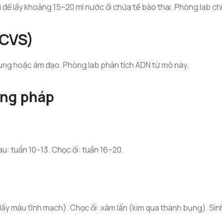
 để lấy khoảng 15–20 ml nước ối chứa tế bào thai. Phòng lab chi
(CVS)
ụng hoặc âm đạo. Phòng lab phân tích ADN từ mô này.
ơng pháp
hau: tuần 10–13. Chọc ối: tuần 16–20.
ấy máu tĩnh mạch). Chọc ối: xâm lấn (kim qua thành bụng). Sinh