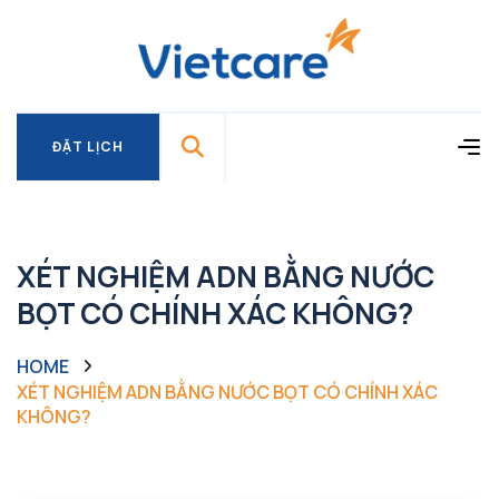
ĐẶT LỊCH
ĐẶT LỊCH
XÉT NGHIỆM ADN BẰNG NƯỚC
BỌT CÓ CHÍNH XÁC KHÔNG?
HOME
XÉT NGHIỆM ADN BẰNG NƯỚC BỌT CÓ CHÍNH XÁC
KHÔNG?