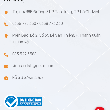
Trụ sở: 38B Đường 81, P. Tân Hưng, TP. Hồ Chí Minh
0339 773 330
-
0338 773 330
Miền Bắc: Lô 2, Số 35 Lê Văn Thiêm, P. Thanh Xuân,
TP. Hà Nội
083 527 5588
vietcarelab@gmail.com
Hỗ trợ tư vấn 24/7