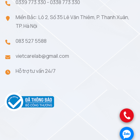
0339 773 330
-
0338 773 330
Miền Bắc: Lô 2, Số 35 Lê Văn Thiêm, P. Thanh Xuân,
TP. Hà Nội
083 527 5588
vietcarelab@gmail.com
Hỗ trợ tư vấn 24/7
.
.