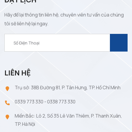
Hãy để lại thông tin liên hệ, chuyên viên tư vấn của chúng
tôi sẽ liên hệ lại ngay.
LIÊN HỆ
Trụ sở: 38B Đường 81, P. Tân Hưng, TP. Hồ Chí Minh
0339 773 330
-
0338 773 330
Miền Bắc: Lô 2, Số 35 Lê Văn Thiêm, P. Thanh Xuân,
TP. Hà Nội