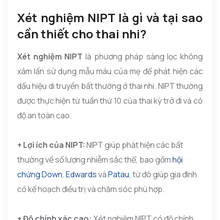
Xét nghiệm NIPT là gì và tại sao
cần thiết cho thai nhi?
Xét nghiệm NIPT
là phương pháp sàng lọc không
xâm lấn sử dụng mẫu máu của mẹ để phát hiện các
dấu hiệu di truyền bất thường ở thai nhi. NIPT thường
được thực hiện từ tuần thứ 10 của thai kỳ trở đi và có
độ an toàn cao.
+ Lợi ích của NIPT:
NIPT giúp phát hiện các bất
thường về số lượng nhiễm sắc thể, bao gồm
hội
chứng Down
,
Edwards
và
Patau
, từ đó giúp gia đình
có kế hoạch điều trị và chăm sóc phù hợp.
+ Độ chính xác cao:
Xét nghiệm NIPT có độ chính