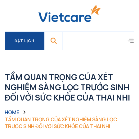
ĐẶT LỊCH
ĐẶT LỊCH
TẦM QUAN TRỌNG CỦA XÉT
NGHIỆM SÀNG LỌC TRƯỚC SINH
ĐỐI VỚI SỨC KHỎE CỦA THAI NHI
HOME
TẦM QUAN TRỌNG CỦA XÉT NGHIỆM SÀNG LỌC
TRƯỚC SINH ĐỐI VỚI SỨC KHỎE CỦA THAI NHI