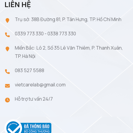
LIÊN HỆ
Trụ sở: 38B Đường 81, P. Tân Hưng, TP. Hồ Chí Minh
0339 773 330
-
0338 773 330
Miền Bắc: Lô 2, Số 35 Lê Văn Thiêm, P. Thanh Xuân,
TP. Hà Nội
083 527 5588
vietcarelab@gmail.com
Hỗ trợ tư vấn 24/7