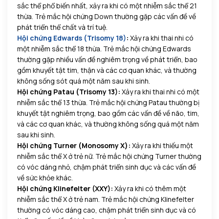
sắc thể phổ biến nhất, xảy ra khi có một nhiễm sắc thể 21
thừa. Trẻ mắc hội chứng Down thường gặp các vấn đề về
phát triển thể chất và trí tuệ.
Hội chứng Edwards (Trisomy 18)
:
Xảy ra khi thai nhi có
một nhiễm sắc thể 18 thừa. Trẻ mắc hội chứng Edwards
thường gặp nhiều vấn đề nghiêm trọng về phát triển, bao
gồm khuyết tật tim, thận và các cơ quan khác, và thường
không sống sót quá một năm sau khi sinh.
Hội chứng Patau (Trisomy 13):
Xảy ra khi thai nhi có một
nhiễm sắc thể 13 thừa. Trẻ mắc hội chứng Patau thường bị
khuyết tật nghiêm trọng, bao gồm các vấn đề về não, tim,
và các cơ quan khác, và thường không sống quá một năm
sau khi sinh.
Hội chứng Turner (Monosomy X):
Xảy ra khi thiếu một
nhiễm sắc thể X ở trẻ nữ. Trẻ mắc hội chứng Turner thường
có vóc dáng nhỏ, chậm phát triển sinh dục và các vấn đề
về sức khỏe khác.
Hội chứng Klinefelter (XXY):
Xảy ra khi có thêm một
nhiễm sắc thể X ở trẻ nam. Trẻ mắc hội chứng Klinefelter
thường có vóc dáng cao, chậm phát triển sinh dục và có