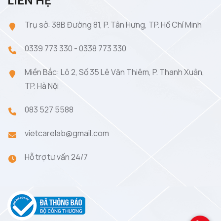
Trụ sở: 38B Đường 81, P. Tân Hưng, TP. Hồ Chí Minh
0339 773 330
-
0338 773 330
Miền Bắc: Lô 2, Số 35 Lê Văn Thiêm, P. Thanh Xuân,
TP. Hà Nội
083 527 5588
vietcarelab@gmail.com
Hỗ trợ tư vấn 24/7