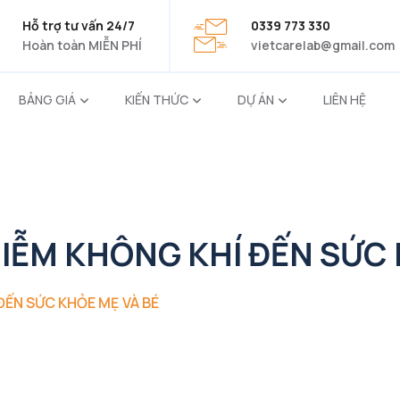
Hỗ trợ tư vấn 24/7
0339 773 330
Hoàn toàn MIỄN PHÍ
vietcarelab@gmail.com
BẢNG GIÁ
KIẾN THỨC
DỰ ÁN
LIÊN HỆ
IỄM KHÔNG KHÍ ĐẾN SỨC 
ĐẾN SỨC KHỎE MẸ VÀ BÉ