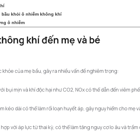
hí
ẹ bầu khỏi ô nhiễm không khí
ờng ô nhiễm
không khí đến mẹ và bé
c khỏe của mẹ bầu, gây ra nhiều vấn đề nghiêm trọng:
i bụi mịn và khí độc hại như CO2, NOx có thể dẫn đến viêm phế
m kéo dài có thể làm rối loạn huyết áp, gây nguy hiểm cho mẹ v
hợp với áp lực từ thai kỳ, có thể làm tăng nguy cơ lo âu và trầ