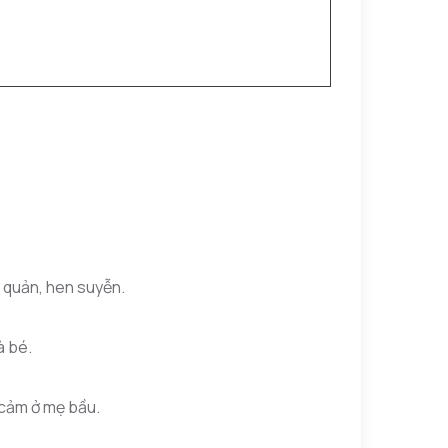
 quản, hen suyễn.
à bé.
m cảm ở mẹ bầu.