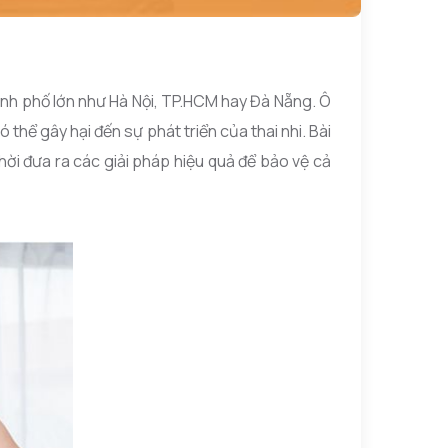
hành phố lớn như Hà Nội, TP.HCM hay Đà Nẵng. Ô
hể gây hại đến sự phát triển của thai nhi.
Bài
hời đưa ra các giải pháp hiệu quả để bảo vệ cả