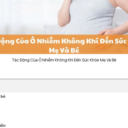
Tác Động Của Ô Nhiễm Không Khí Đến Sức Khỏe Mẹ Và Bé
 bé
iến