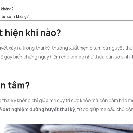
c không?
kỳ từ sớm không?
t hiện khi nào?
uyết xảy ra trong thai kỳ, thường xuất hiện ở tam cá nguyệt thứ
 gây biến chứng nguy hiểm cho em bé như thừa cân sơ sinh, 
an tâm?
g thai kỳ không chỉ giúp mẹ duy trì sức khỏe mà còn đảm bảo m
về
xét nghiệm đường huyết thai kỳ
, từ đó giúp mẹ bầu chủ độ