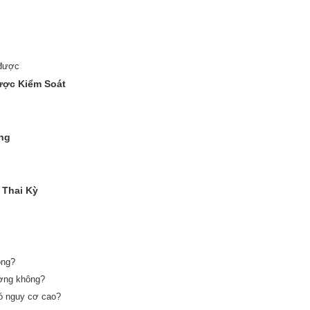
 được
ược Kiểm Soát
ỡng
 Thai Kỳ
ông?
ường không?
ó nguy cơ cao?