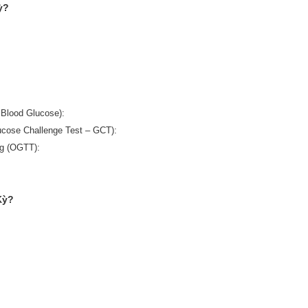
ỳ?
 Blood Glucose):
cose Challenge Test – GCT):
g (OGTT):
Kỳ?