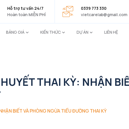
Hỗ trợ tư vấn 24/7
0339 773 330
Hoàn toàn MIỄN PHÍ
vietcarelab@gmail.com
BẢNG GIÁ
KIẾN THỨC
DỰ ÁN
LIÊN HỆ
HUYẾT THAI KỲ: NHẬN BI
Ỳ
NHẬN BIẾT VÀ PHÒNG NGỪA TIỂU ĐƯỜNG THAI KỲ