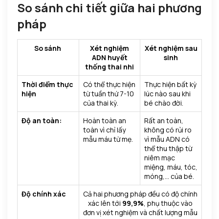
So sánh chi tiết giữa hai phương
pháp
So sánh
Xét nghiệm
Xét nghiệm sau
ADN huyết
sinh
thống thai nhi
Thời điểm thực
Có thể thực hiện
Thực hiện bất kỳ
hiện
từ tuần thứ 7-10
lúc nào sau khi
của thai kỳ.
bé chào đời.
Độ an toàn:
Hoàn toàn an
Rất an toàn,
toàn vì chỉ lấy
không có rủi ro
mẫu máu từ mẹ.
vì mẫu ADN có
thể thu thập từ
niêm mạc
miệng, máu, tóc,
móng,… của bé.
Độ chính xác
Cả hai phương pháp đều có độ chính
xác lên tới
99,9%
, phụ thuộc vào
đơn vị xét nghiệm và chất lượng mẫu