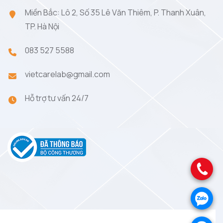
Miền Bắc: Lô 2, Số 35 Lê Văn Thiêm, P. Thanh Xuân,
TP. Hà Nội
083 527 5588
vietcarelab@gmail.com
Hỗ trợ tư vấn 24/7
.
.