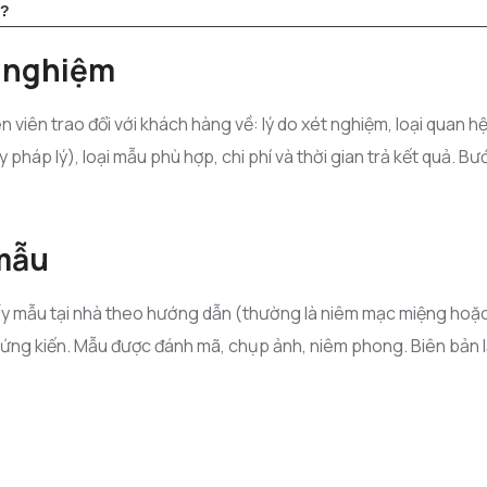
o?
t nghiệm
viên trao đổi với khách hàng về: lý do xét nghiệm, loại quan h
pháp lý), loại mẫu phù hợp, chi phí và thời gian trả kết quả. B
 mẫu
lấy mẫu tại nhà theo hướng dẫn (thường là niêm mạc miệng hoặc
chứng kiến. Mẫu được đánh mã, chụp ảnh, niêm phong. Biên bản l