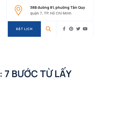
38B đường 81, phường Tân Quy
quận 7, TP. Hồ Chí Minh
ĐẶT LỊCH
ĐẶT LỊCH
 7 BƯỚC TỪ LẤY