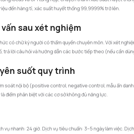
iệu đến hàng tỉ, xác suất huyết thống 99,9999% trở lên.
ư vấn sau xét nghiệm
thức có chữ ký người có thẩm quyền chuyên môn. Với xét nghiệ
số, trả lời câu hỏi và hướng dẫn các bước tiếp theo (nếu cần dùn
yên suốt quy trình
 soát nội bộ (positive control, negative control, mẫu ẩn danh
y là điểm phân biệt với các cơ sở không đủ năng lực.
ịch vụ nhanh: 24 giờ. Dịch vụ tiêu chuẩn: 3–5 ngày làm việc. Dị