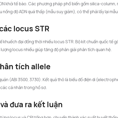
 ADN khỏi tế bào. Các phương pháp phổ biến gồm silica-column,
u nồng độ ADN quá thấp (mẫu suy giảm), có thể phải lấy lại mẫu
các locus STR
khuếch đại đồng thời nhiều locus STR. Bộ kit chuẩn quốc tế 
ố lượng locus nhiều giúp tăng độ phân giải phân tích quan hệ.
phân tích allele
n (ABI 3500, 3730). Kết quả thô là biểu đồ điện di (electropher
a các cá nhân trong hồ sơ.
và đưa ra kết luận
ại từng locus và CPI tổng hợp, chuyển thành xác suất huyết thống