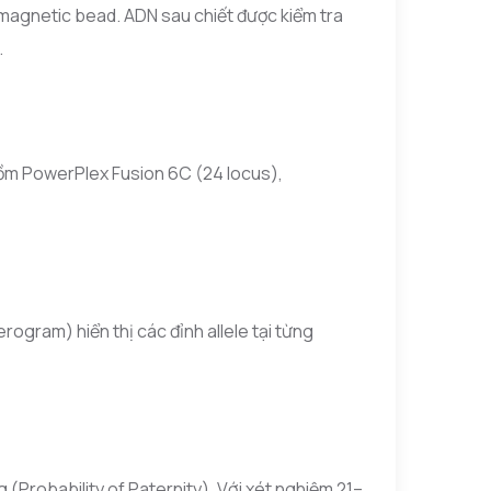
 magnetic bead. ADN sau chiết được kiểm tra
.
gồm PowerPlex Fusion 6C (24 locus),
ogram) hiển thị các đỉnh allele tại từng
 (Probability of Paternity). Với xét nghiệm 21–