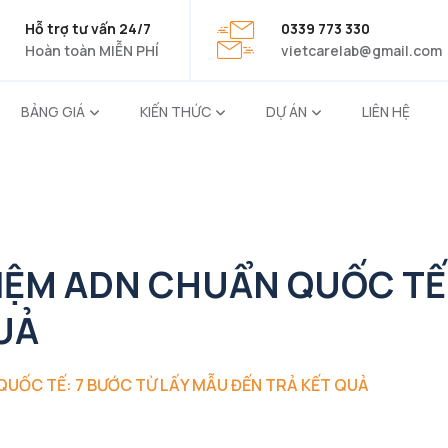
Hỗ trợ tư vấn 24/7
0339 773 330
Hoàn toàn MIỄN PHÍ
vietcarelab@gmail.com
BẢNG GIÁ
KIẾN THỨC
DỰ ÁN
LIÊN HỆ
IỆM ADN CHUẨN QUỐC TẾ:
UẢ
QUỐC TẾ: 7 BƯỚC TỪ LẤY MẪU ĐẾN TRẢ KẾT QUẢ