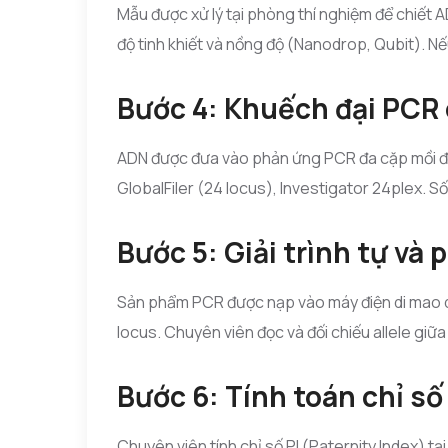
Mẫu được xử lý tại phòng thí nghiệm để chiết
độ tinh khiết và nồng độ (Nanodrop, Qubit). Nế
Bước 4: Khuếch đại PCR 
ADN được đưa vào phản ứng PCR đa cặp mồi để 
GlobalFiler (24 locus), Investigator 24plex. S
Bước 5: Giải trình tự và 
Sản phẩm PCR được nạp vào máy điện di mao quả
locus. Chuyên viên đọc và đối chiếu allele giữ
Bước 6: Tính toán chỉ số 
Chuyên viên tính chỉ số PI (Paternity Index) t