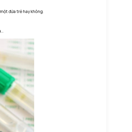
 một đứa trẻ hay không.
ú…