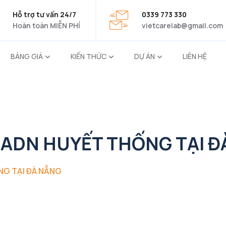
Hỗ trợ tư vấn 24/7
0339 773 330
Hoàn toàn MIỄN PHÍ
vietcarelab@gmail.com
BẢNG GIÁ
KIẾN THỨC
DỰ ÁN
LIÊN HỆ
M ADN HUYẾT THỐNG TẠI 
NG TẠI ĐÀ NẴNG