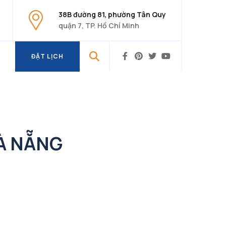
38B đường 81, phường Tân Quy
quận 7, TP. Hồ Chí Minh
ĐẶT LỊCH
ĐẶT LỊCH
ĐÀ NẴNG