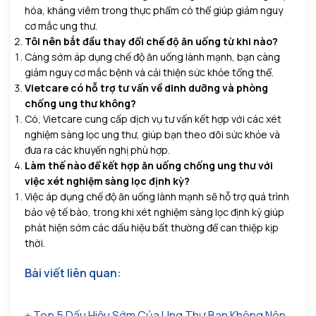
hóa, kháng viêm trong thực phẩm có thể giúp giảm nguy
cơ mắc ung thư.
Tôi nên bắt đầu thay đổi chế độ ăn uống từ khi nào?
Càng sớm áp dụng chế độ ăn uống lành mạnh, bạn càng
giảm nguy cơ mắc bệnh và cải thiện sức khỏe tổng thể.
Vietcare có hỗ trợ tư vấn về dinh dưỡng và phòng
chống ung thư không?
Có, Vietcare cung cấp dịch vụ tư vấn kết hợp với các xét
nghiệm sàng lọc ung thư, giúp bạn theo dõi sức khỏe và
đưa ra các khuyến nghị phù hợp.
Làm thế nào để kết hợp ăn uống chống ung thư với
việc xét nghiệm sàng lọc định kỳ?
Việc áp dụng chế độ ăn uống lành mạnh sẽ hỗ trợ quá trình
bảo vệ tế bào, trong khi xét nghiệm sàng lọc định kỳ giúp
phát hiện sớm các dấu hiệu bất thường để can thiệp kịp
thời.
Bài viết liên quan:
+
Top 5 Dấu Hiệu Sớm Của Ung Thư Bạn Không Nên