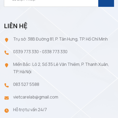
LIÊN HỆ
Trụ sở: 38B Đường 81, P. Tân Hưng, TP. Hồ Chí Minh
0339 773 330
-
0338 773 330
Miền Bắc: Lô 2, Số 35 Lê Văn Thiêm, P. Thanh Xuân,
TP. Hà Nội
083 527 5588
vietcarelab@gmail.com
Hỗ trợ tư vấn 24/7