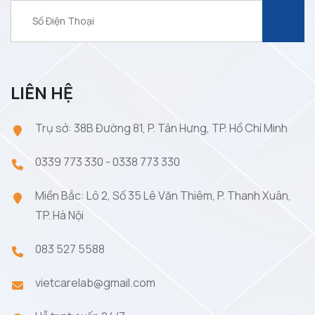
LIÊN HỆ
Trụ sở: 38B Đường 81, P. Tân Hưng, TP. Hồ Chí Minh
0339 773 330
-
0338 773 330
Miền Bắc: Lô 2, Số 35 Lê Văn Thiêm, P. Thanh Xuân,
TP. Hà Nội
083 527 5588
vietcarelab@gmail.com