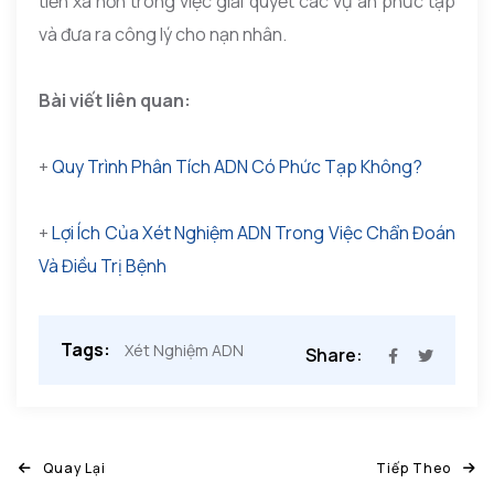
tiến xa hơn trong việc giải quyết các vụ án phức tạp
và đưa ra công lý cho nạn nhân.
Bài viết liên quan:
+
Quy Trình Phân Tích ADN Có Phức Tạp Không?
+
Lợi Ích Của Xét Nghiệm ADN Trong Việc Chẩn Đoán
Và Điều Trị Bệnh
Tags:
Xét Nghiệm ADN
Share:
Quay Lại
Tiếp Theo