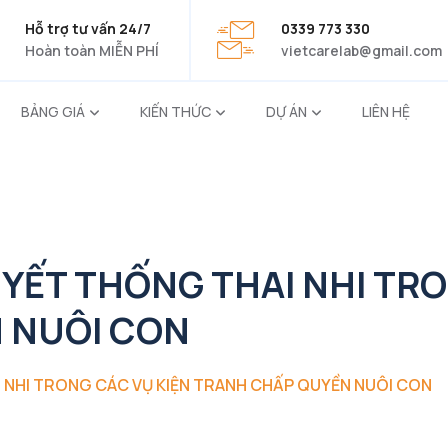
Hỗ trợ tư vấn 24/7
0339 773 330
Hoàn toàn MIỄN PHÍ
vietcarelab@gmail.com
BẢNG GIÁ
KIẾN THỨC
DỰ ÁN
LIÊN HỆ
YẾT THỐNG THAI NHI TRO
 NUÔI CON
 NHI TRONG CÁC VỤ KIỆN TRANH CHẤP QUYỀN NUÔI CON