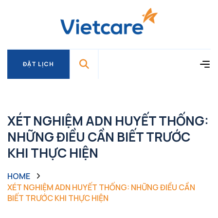
ĐẶT LỊCH
ĐẶT LỊCH
XÉT NGHIỆM ADN HUYẾT THỐNG:
NHỮNG ĐIỀU CẦN BIẾT TRƯỚC
KHI THỰC HIỆN
HOME
XÉT NGHIỆM ADN HUYẾT THỐNG: NHỮNG ĐIỀU CẦN
BIẾT TRƯỚC KHI THỰC HIỆN