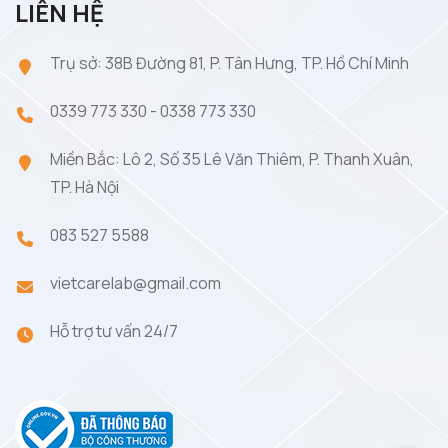
LIÊN HỆ
Trụ sở: 38B Đường 81, P. Tân Hưng, TP. Hồ Chí Minh
0339 773 330
-
0338 773 330
Miền Bắc: Lô 2, Số 35 Lê Văn Thiêm, P. Thanh Xuân,
TP. Hà Nội
083 527 5588
vietcarelab@gmail.com
Hỗ trợ tư vấn 24/7