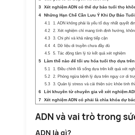
Xét nghiệm ADN có thể dự báo tuổi thọ kh
Những Hạn Chế Cần Lưu Ý Khi Dự Báo Tuổ
1. ADN không phải là yếu tố duy nhất quyết địn
2. Xét nghiệm chỉ mang tính định hướng, không
3. Chi phí và khả năng tiếp cận
4. Dữ liệu di truyền chưa đầy đủ
5. Tác động tâm lý từ kết quả xét nghiệm
Làm thế nào để tối ưu hóa tuổi thọ dựa trê
1. Điều chỉnh lối sống dựa trên kết quả xét n
2. Phòng ngừa bệnh lý dựa trên nguy cơ di tr
3. Quản lý stress và cải thiện sức khỏe tinh t
Lời khuyên từ chuyên gia về xét nghiệm ADN
Xét nghiệm ADN có phải là chìa khóa dự báo
ADN và vai trò trong sứ
ADN là gì?