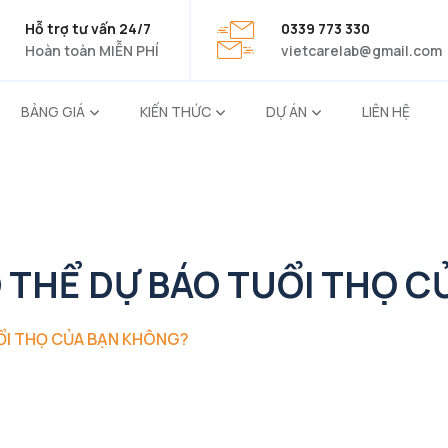
Hỗ trợ tư vấn 24/7
0339 773 330
Hoàn toàn MIỄN PHÍ
vietcarelab@gmail.com
BẢNG GIÁ
KIẾN THỨC
DỰ ÁN
LIÊN HỆ
 THỂ DỰ BÁO TUỔI THỌ 
ỔI THỌ CỦA BẠN KHÔNG?