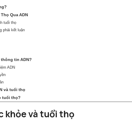
ông?
i Thọ Qua ADN
h tuổi thọ
 phải kết luận
n thông tin ADN?
ghiệm ADN
uyền
hần
 và tuổi thọ
 tuổi thọ?
c khỏe và tuổi thọ