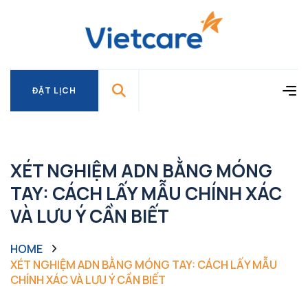
ĐẶT LỊCH
ĐẶT LỊCH
XÉT NGHIỆM ADN BẰNG MÓNG
TAY: CÁCH LẤY MẪU CHÍNH XÁC
VÀ LƯU Ý CẦN BIẾT
HOME
XÉT NGHIỆM ADN BẰNG MÓNG TAY: CÁCH LẤY MẪU
CHÍNH XÁC VÀ LƯU Ý CẦN BIẾT