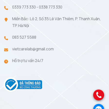
0339 773 330
-
0338 773 330
Miền Bắc: Lô 2, Số 35 Lê Văn Thiêm, P. Thanh Xuân,
TP. Hà Nội
083 527 5588
vietcarelab@gmail.com
Hỗ trợ tư vấn 24/7
.