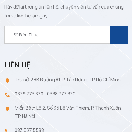
Hãy để lại thông tin liên hệ, chuyên viên tư vấn của chúng
tôi sẽ liên hệ lại ngay.
LIÊN HỆ
Trụ sở: 38B Đường 81, P. Tân Hưng, TP. Hồ Chí Minh
0339 773 330
-
0338 773 330
Miền Bắc: Lô 2, Số 35 Lê Văn Thiêm, P. Thanh Xuân,
TP. Hà Nội
083 527 5588