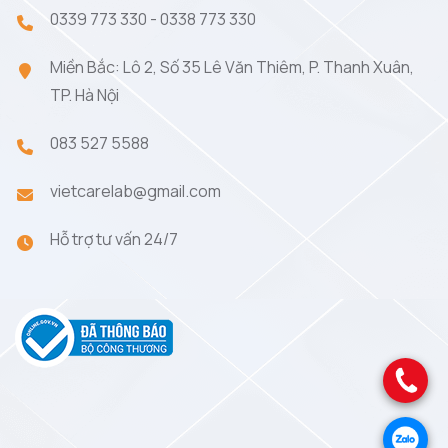
0339 773 330
-
0338 773 330
Miền Bắc: Lô 2, Số 35 Lê Văn Thiêm, P. Thanh Xuân,
TP. Hà Nội
083 527 5588
vietcarelab@gmail.com
Hỗ trợ tư vấn 24/7
.
.