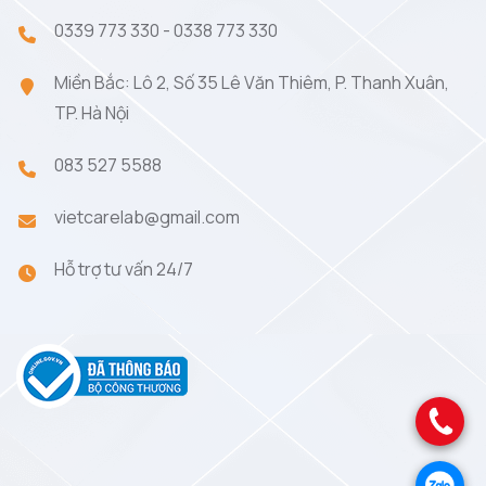
0339 773 330
-
0338 773 330
Miền Bắc: Lô 2, Số 35 Lê Văn Thiêm, P. Thanh Xuân,
TP. Hà Nội
083 527 5588
vietcarelab@gmail.com
Hỗ trợ tư vấn 24/7
.
.