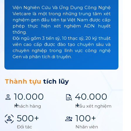
Viện Nghiên Cứu Và Ứng Dụng Công Nghệ
Vietcare là một trong những trung tâm xét
nghiệm gen đầu tiên tại Việt Nam được cấp
phép thực hiện xét nghiệm ADN huyết
thống.
Đội ngũ gồm 3 tiến sỹ, 10 thạc sỹ, 20 kỹ thuật
viên cao cấp được đào tạo chuyên sâu và
chuyên nghiệp trong lĩnh vực công nghệ
Gen và phân tích di truyền.
Thành tựu
tích lũy
10.000
40.000
+
+
Khách hàng
Mẫu xét nghiệm
500+
100+
Đối tác
Nhân viên