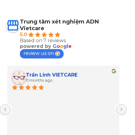
Trung tâm xét nghiệm ADN
Vietcare
5.0
Based on 7 reviews
powered by
G
o
o
g
l
e
review us on
trường phạm minh
11 months ago
Lần đầu biết tới xét nghiệm adn để làm khai 
sinh được cho con. 2 vợ chồng chưa đăng kí 
kết hôn nên phải làm.Tôi trãi nghiệm rồi 
nhanh chống tiện lợi lắmBé sau tôi cũng sẽ 
làm ở đây