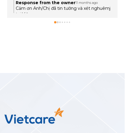
Response from the owner
11 months ago
Cảm ơn anh Trường đã tin tưởng lựa chọn và
phản hồi tích cực sau khi sử dụng dịch vụ. Nếu
cần hỗ trợ pháp lý hoặc các giấy tờ liên quan
sau xét nghiệm, trung tâm luôn sẵn sàng
đồng hành cùng anh chị ạ.