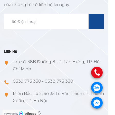
của chúng tôi sẽ liên hệ lại ngay.
LIÊN HỆ
Trụ sở: 38B Đường 81, P. Tân Hưng, TP. Hồ
Chí Minh
.
0339 773 330
-
0338 773 330
.
Miền Bắc: Lô 2, Số 35 Lê Văn Thiêm, P. Thanh
Xuân, TP. Hà Nội
.
083 527 5588