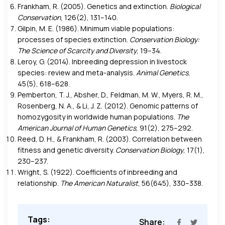
Frankham, R. (2005). Genetics and extinction.
Biological
Conservation
, 126(2), 131–140.
Gilpin, M. E. (1986). Minimum viable populations:
processes of species extinction.
Conservation Biology:
The Science of Scarcity and Diversity
, 19–34.
Leroy, G. (2014). Inbreeding depression in livestock
species: review and meta-analysis.
Animal Genetics
,
45(5), 618–628.
Pemberton, T. J., Absher, D., Feldman, M. W., Myers, R. M.,
Rosenberg, N. A., & Li, J. Z. (2012). Genomic patterns of
homozygosity in worldwide human populations.
The
American Journal of Human Genetics
, 91(2), 275–292.
Reed, D. H., & Frankham, R. (2003). Correlation between
fitness and genetic diversity.
Conservation Biology
, 17(1),
230–237.
Wright, S. (1922). Coefficients of inbreeding and
relationship.
The American Naturalist
, 56(645), 330–338.
Tags:
Share: