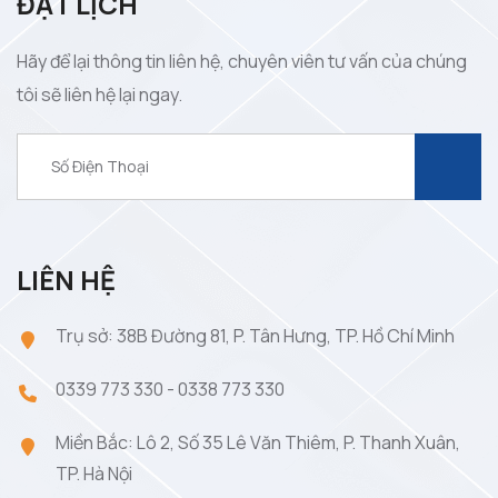
ĐẶT LỊCH
Hãy để lại thông tin liên hệ, chuyên viên tư vấn của chúng
tôi sẽ liên hệ lại ngay.
LIÊN HỆ
Trụ sở: 38B Đường 81, P. Tân Hưng, TP. Hồ Chí Minh
0339 773 330
-
0338 773 330
Miền Bắc: Lô 2, Số 35 Lê Văn Thiêm, P. Thanh Xuân,
TP. Hà Nội