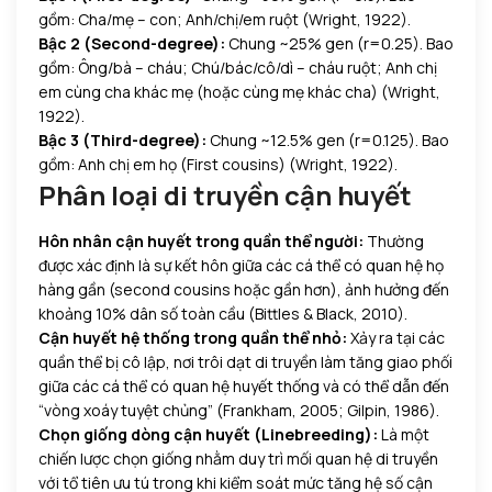
gồm: Cha/mẹ – con; Anh/chị/em ruột (Wright, 1922).
Bậc 2 (Second-degree):
Chung ~25% gen (r=0.25). Bao
gồm: Ông/bà – cháu; Chú/bác/cô/dì – cháu ruột; Anh chị
em cùng cha khác mẹ (hoặc cùng mẹ khác cha) (Wright,
1922).
Bậc 3 (Third-degree):
Chung ~12.5% gen (r=0.125). Bao
gồm: Anh chị em họ (First cousins) (Wright, 1922).
Phân loại di truyền cận huyết
Hôn nhân cận huyết trong quần thể người:
Thường
được xác định là sự kết hôn giữa các cá thể có quan hệ họ
hàng gần (second cousins hoặc gần hơn), ảnh hưởng đến
khoảng 10% dân số toàn cầu (Bittles & Black, 2010).
Cận huyết hệ thống trong quần thể nhỏ:
Xảy ra tại các
quần thể bị cô lập, nơi trôi dạt di truyền làm tăng giao phối
giữa các cá thể có quan hệ huyết thống và có thể dẫn đến
“vòng xoáy tuyệt chủng” (Frankham, 2005; Gilpin, 1986).
Chọn giống dòng cận huyết (Linebreeding):
Là một
chiến lược chọn giống nhằm duy trì mối quan hệ di truyền
với tổ tiên ưu tú trong khi kiểm soát mức tăng hệ số cận