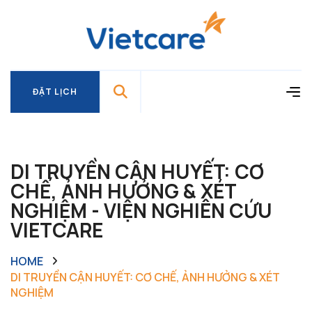
ĐẶT LỊCH
ĐẶT LỊCH
DI TRUYỀN CẬN HUYẾT: CƠ
CHẾ, ẢNH HƯỞNG & XÉT
NGHIỆM - VIỆN NGHIÊN CỨU
VIETCARE
HOME
DI TRUYỀN CẬN HUYẾT: CƠ CHẾ, ẢNH HƯỞNG & XÉT
NGHIỆM