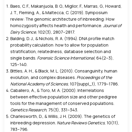
Baes, C. F., Makanjuola, B. O., Miglior, F., Marras, G., Howard,
J. T., Fleming, A., & Maltecca, C. (2019). Symposium
review: The genomic architecture of inbreeding: How
homozygosity affects health and performance.
Journal of
Dairy Science
, 102(3), 2807–2817.
Balding, D. J., & Nichols, R. A. (1994). DNA profile match
probability calculation: how to allow for population
stratification, relatedness, database selection and
single bands.
Forensic Science International
, 64(2–3),
125–140.
Bittles, A. H., & Black, M. L. (2010). Consanguinity, human
evolution, and complex diseases.
Proceedings of the
National Academy of Sciences
, 107(suppl_1), 1779–1786.
Caballero, A., & Toro, M. A. (2000). Interrelations
between effective population size and other pedigree
tools for the management of conserved populations.
Genetics Research
, 75(3), 331–343.
Charlesworth, D., & Willis, J. H. (2009). The genetics of
inbreeding depression.
Nature Reviews Genetics
, 10(11),
783–796.