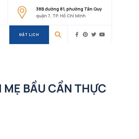
38B đường 81, phường Tân Quy
quận 7, TP. Hồ Chí Minh
ĐẶT LỊCH
ĐẶT LỊCH
N MẸ BẦU CẦN THỰC