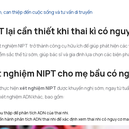
 can thiệp đến cuộc sống và tư vấn di truyền
 lại cần thiết khi thai kì có ngu
ét nghiệm NIPT trở thành công cụ hữu ích để giúp phát hiện các
m sắc thể từ sớm, giúp bác sĩ và gia đình lựa chọn các biện ph
t nghiệm NIPT cho mẹ bầu có n
 thực hiện
xét nghiệm NIPT
được khuyến nghị sớm, ngay từ tuần
 xét nghiệm ADN khác, bao gồm:
 thập để phân tích ADN của thai nhi.
ến hành phân tích ADN thai nhi để xác định xem thai nhi có nguy cơ 