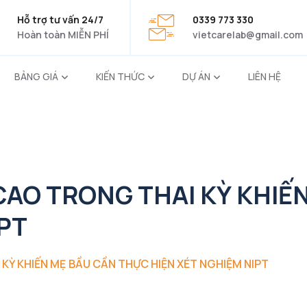
Hỗ trợ tư vấn 24/7
0339 773 330
Hoàn toàn MIỄN PHÍ
vietcarelab@gmail.com
BẢNG GIÁ
KIẾN THỨC
DỰ ÁN
LIÊN HỆ
CAO TRONG THAI KỲ KHIẾ
PT
KỲ KHIẾN MẸ BẦU CẦN THỰC HIỆN XÉT NGHIỆM NIPT