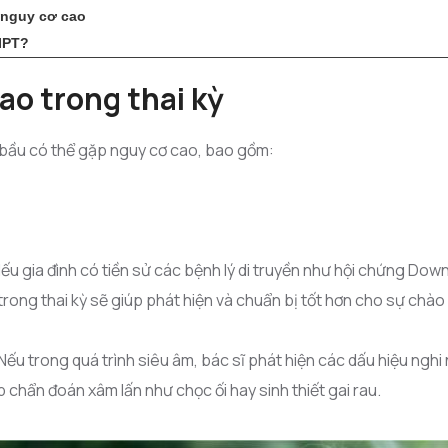
 nguy cơ cao
IPT?
ao trong thai kỳ
ẹ bầu có thể gặp nguy cơ cao, bao gồm:
ếu gia đình có tiền sử các bệnh lý di truyền như hội chứng Dow
rong thai kỳ sẽ giúp phát hiện và chuẩn bị tốt hơn cho sự chào
Nếu trong quá trình siêu âm, bác sĩ phát hiện các dấu hiệu ngh
 chẩn đoán xâm lấn như chọc ối hay sinh thiết gai rau.