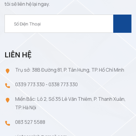
tôi sẽ liên hệ lại ngay.
LIÊN HỆ
Trụ sở: 38B Đường 81, P. Tân Hưng, TP. Hồ Chí Minh
0339 773 330
-
0338 773 330
Miền Bắc: Lô 2, Số 35 Lê Văn Thiêm, P. Thanh Xuân,
TP. Hà Nội
083 527 5588