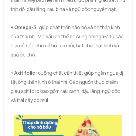
thai nhi. Mẹ bầu nên ăn nhiều thực phẩm giàu sắt như
thịt đỏ, đậu lăng, rau bina và ngũ cốc nguyên hạt.
+ Omega-3:
giúp phát triển não bộ và hệ thần kinh
của thai nhi. Mẹ bầu có thể bổ sung omega-3 từ các
loại cá béo như cá hồi, cá mòi, hạt chia, hạt lanh và
quả óc chó.
+ Axit folic:
dưỡng chất cần thiết giúp ngăn ngừa dị
tật ống thần kinh ở thai nhi. Các nguồn thực phẩm
giàu axit folic bao gồm rau xanh, đậu lăng, ngũ cốc
và trái cây có múi.