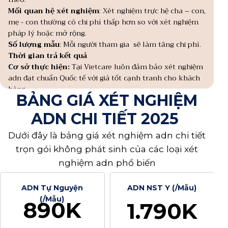
Mối quan hệ xét nghiệm
: Xét nghiệm trực hệ cha – con,
mẹ - con thường có chi phí thấp hơn so với xét nghiệm
pháp lý hoặc mở rộng.
Số lượng mẫu
: Mỗi người tham gia sẽ làm tăng chi phí.
Thời gian trả kết quả
Cơ sở thực hiện:
Tại Vietcare luôn đảm bảo xét nghiệm
adn đạt chuẩn Quốc tế với giá tốt cạnh tranh cho khách
hàng
BẢNG GIÁ XÉT NGHIỆM
Dịch vụ bổ sung khác như:
lấy mẫu tận nơi, số bản kết
quả ...
ADN CHI TIẾT 2025
Dưới đây là bảng giá xét nghiệm adn chi tiết
trọn gói không phát sinh của các loại xét
nghiệm adn phổ biến
ADN Tự Nguyện
ADN NST Y (/Mẫu)
(/Mẫu)
890K
1.790K