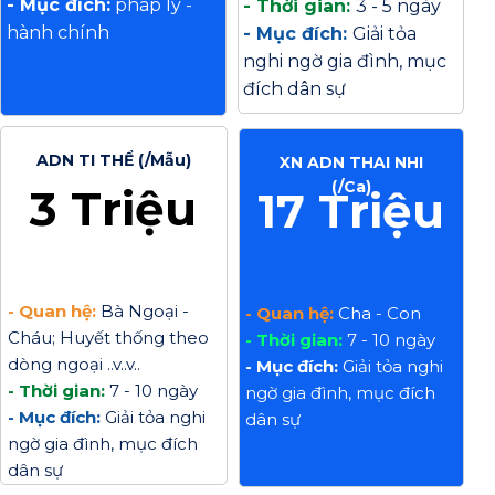
- Mục đích:
pháp lý -
- Thời gian:
3 - 5 ngày
hành chính
- Mục đích:
Giải tỏa
nghi ngờ gia đình, mục
đích dân sự
ADN TI THỂ (/Mẫu)
XN ADN THAI NHI
(/Ca)
3 Triệu
17 Triệu
- Quan hệ:
Bà Ngoại -
- Quan hệ:
Cha - Con
Cháu; Huyết thống theo
- Thời gian:
7 - 10 ngày
dòng ngoại ..v..v..
- Mục đích:
Giải tỏa nghi
- Thời gian:
7 - 10 ngày
ngờ gia đình, mục đích
- Mục đích:
Giải tỏa nghi
dân sự
ngờ gia đình, mục đích
dân sự