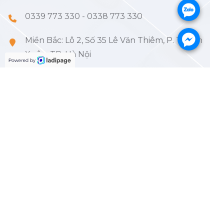
.
0339 773 330
-
0338 773 330
Miền Bắc: Lô 2, Số 35 Lê Văn Thiêm, P. Thanh
.
Xuân, TP. Hà Nội
083 527 5588
vietcarelab@gmail.com
Hỗ trợ tư vấn 24/7