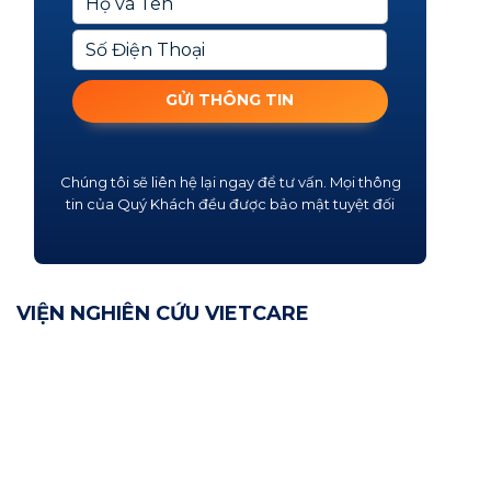
GỬI THÔNG TIN
Chúng tôi sẽ liên hệ lại ngay để tư vấn. Mọi thông
tin của Quý Khách đều được bảo mật tuyệt đối
VIỆN NGHIÊN CỨU VIETCARE