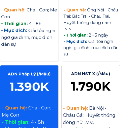
-
Quan hệ:
Cha - Con; Mẹ
- Quan hệ:
Ông Nội - Cháu
Trai; Bác Trai - Cháu Trai,
Con
Huyết thống dòng nam
- Thời gian:
4 - 8h
..v..v..
- Mục đích:
Giải tỏa nghi
- Thời gian:
2 - 3 ngày
ngờ gia đình, mục đích
- Mục đích:
Giải tỏa nghi
dân sự
ngờ gia đình, mục đích dân
sự
ADN NST X (/Mẫu)
ADN Pháp Lý (/Mẫu)
1.790K
1.390K
- Quan hệ:
Cha - Con;
- Quan hệ:
Bà Nội -
Mẹ Con
Cháu Gái; Huyết thống
- Thời gian:
4 - 8h
dòng nữ ..v..v..