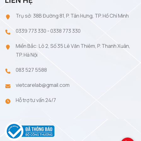
Trụ sở: 38B Đường 81, P. Tân Hưng, TP. Hồ Chí Minh
0339 773 330
-
0338 773 330
Miền Bắc: Lô 2, Số 35 Lê Văn Thiêm, P. Thanh Xuân,
TP. Hà Nội
083 527 5588
vietcarelab@gmail.com
Hỗ trợ tư vấn 24/7